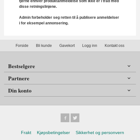
fjerne enhver produktanmeldelse som ikke er i tråd med
disse retningslinjene.
Admin forbeholder seg retten til å publisere anmeldelser
i for eksempel annonsering.
Forside
Bli kunde
Gavekort
Logg inn
Kontakt oss
Bestselgere
Partnere
Din konto
Frakt
Kjøpsbetingelser
Sikkerhet og personvern