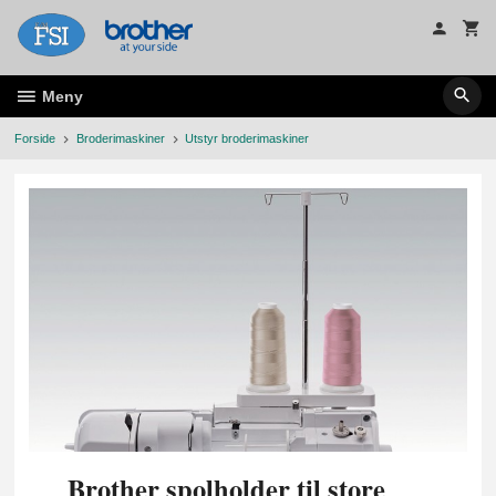
Gå
til
innholdet
Meny
Forside
Broderimaskiner
Utstyr broderimaskiner
Brother spolholder til store