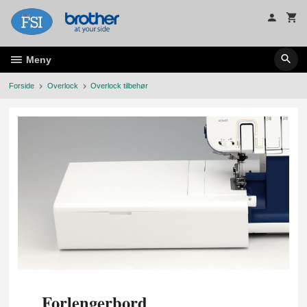
Gå
til
innholdet
Meny
Forside
Overlock
Overlock tilbehør
Forlengerbord