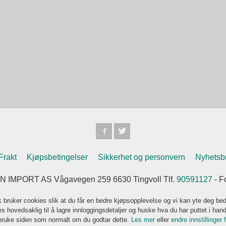
Frakt
Kjøpsbetingelser
Sikkerhet og personvern
Nyhetsb
IMPORT AS Vågavegen 259 6630 Tingvoll Tlf.
90591127
- F
k bruker cookies slik at du får en bedre kjøpsopplevelse og vi kan yte deg bed
s hovedsaklig til å lagre innloggingsdetaljer og huske hva du har puttet i han
 bruke siden som normalt om du godtar dette.
Les mer
eller
endre innstillinger 