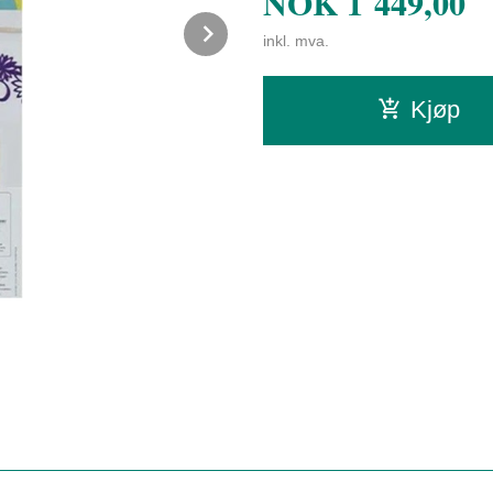
NOK
1 449,00
Next
inkl. mva.
Kjøp