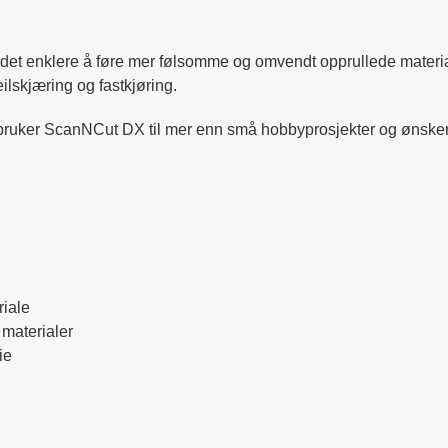
 det enklere å føre mer følsomme og omvendt opprullede material
ilskjæring og fastkjøring.
 bruker ScanNCut DX til mer enn små hobbyprosjekter og ønsker
riale
materialer
ie