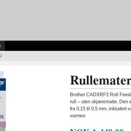
s
2
Rullemate
Brother CADXRF2 Roll Feeder 
rull – uten skjærematte. Den 
fra 0,15 til 0,5 mm, inkludert
varmeo