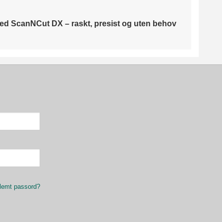
 med ScanNCut DX – raskt, presist og uten behov
lemt passord?