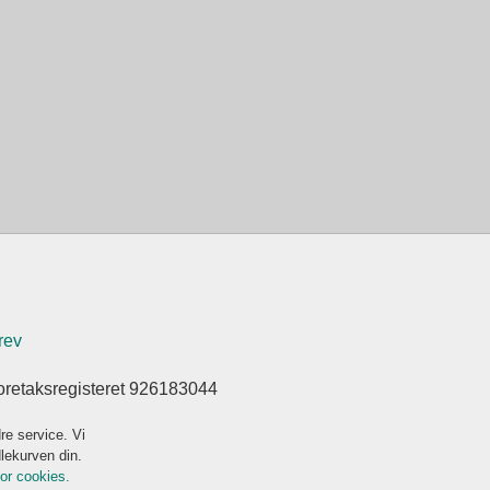
rev
oretaksregisteret 926183044
re service. Vi
dlekurven din.
for cookies.