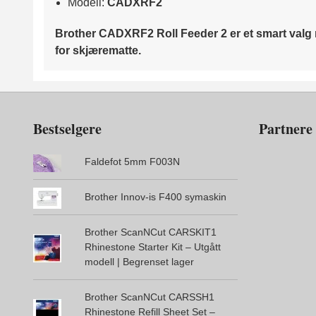
Modell:
CADXRF2
Brother CADXRF2 Roll Feeder 2 er et smart valg n
for skjærematte.
Bestselgere
Partnere
Faldefot 5mm F003N
Brother Innov-is F400 symaskin
Brother ScanNCut CARSKIT1
Rhinestone Starter Kit – Utgått
modell | Begrenset lager
Brother ScanNCut CARSSH1
Rhinestone Refill Sheet Set –