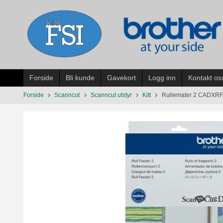
Gå
til
innholdet
Forside
Bli kunde
Gavekort
Logg inn
Kontakt os
Forside
Scanncut
Scanncut utstyr
Kitt
Rullemater 2 CADXRF