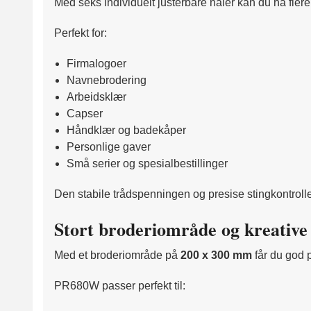
Med seks individuelt justerbare nåler kan du ha flere
Perfekt for:
Firmalogoer
Navnebrodering
Arbeidsklær
Capser
Håndklær og badekåper
Personlige gaver
Små serier og spesialbestillinger
Den stabile trådspenningen og presise stingkontrolle
Stort broderiområde og kreative
Med et broderiområde på
200 x 300 mm
får du god p
PR680W passer perfekt til: