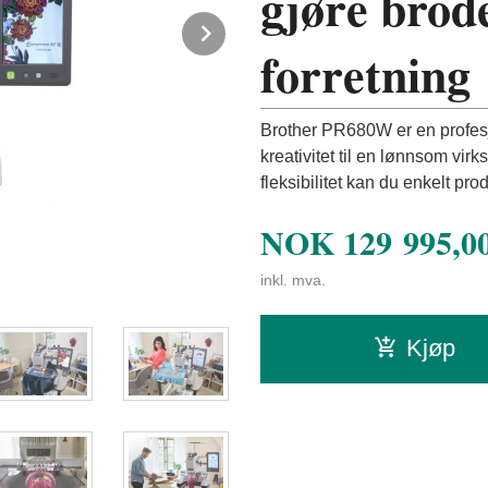
gjøre brode
Next
forretning
Brother PR680W er en profesj
kreativitet til en lønnsom vir
fleksibilitet kan du enkelt pro
NOK
129 995,0
inkl. mva.
Kjøp