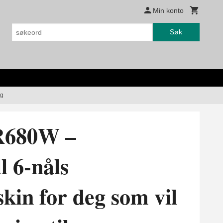
Min konto
Søk
ng
R680W –
l 6-nåls
kin for deg som vil