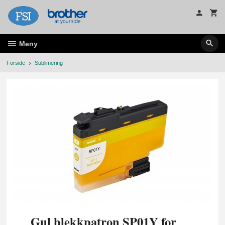
Gå
til
innholdet
Meny
Forside
Sublimering
Gul blekkpatron SP01Y for