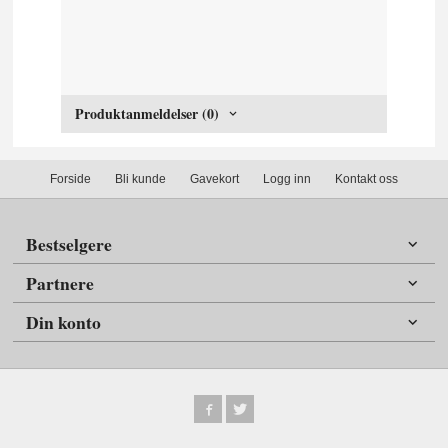
Produktanmeldelser (0)
Forside
Bli kunde
Gavekort
Logg inn
Kontakt oss
Bestselgere
Partnere
Din konto