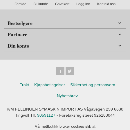
Forside
Bli kunde
Gavekort
Logg inn
Kontakt oss
Bestselgere
Partnere
Din konto
Frakt
Kjøpsbetingelser
Sikkerhet og personvern
Nyhetsbrev
K/M FELLINGEN SYMASKIN IMPORT AS Vågavegen 259 6630
Tingvoll Tlf.
90591127
- Foretaksregisteret 926183044
Vår nettbutikk bruker cookies slik at