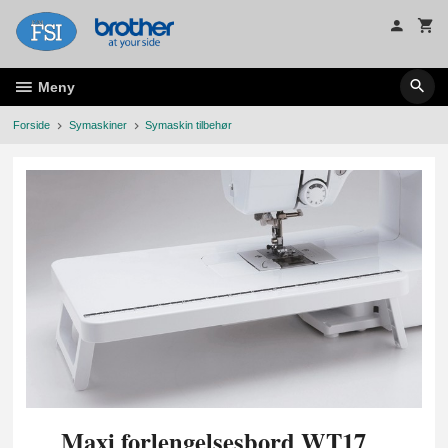
Gå
til
innholdet
Meny
Forside
Symaskiner
Symaskin tilbehør
Maxi forlengelsesbord WT17